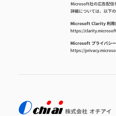
Microsoft社の広
詳細については、以下の
Microsoft Clarity 
https://clarity.microso
Microsoft プライバ
https://privacy.micros